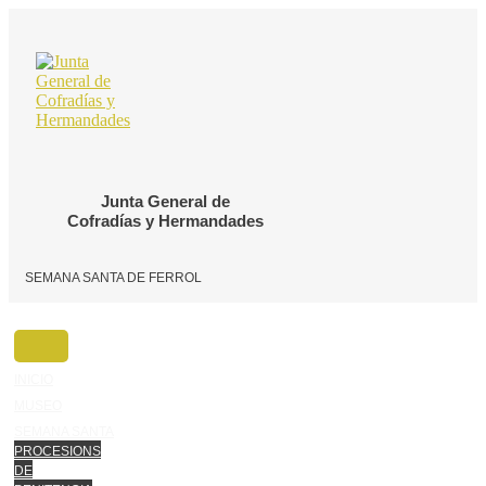
Ir
o
contido
Junta General de
Cofradías y Hermandades
SEMANA SANTA DE FERROL
INICIO
MUSEO
SEMANA SANTA
PROCESIONS
DE