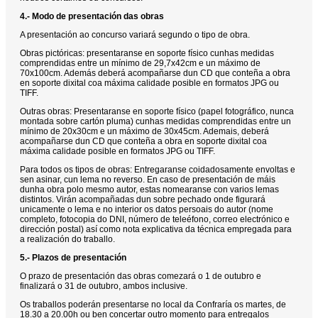
4.- Modo de presentación das obras
A presentación ao concurso variará segundo o tipo de obra.
Obras pictóricas: presentaranse en soporte físico cunhas medidas
comprendidas entre un mínimo de 29,7x42cm e un máximo de
70x100cm. Además deberá acompañarse dun CD que conteña a obra
en soporte dixital coa máxima calidade posible en formatos JPG ou
TIFF.
Outras obras: Presentaranse en soporte físico (papel fotográfico, nunca
montada sobre cartón pluma) cunhas medidas comprendidas entre un
mínimo de 20x30cm e un máximo de 30x45cm. Ademais, deberá
acompañarse dun CD que conteña a obra en soporte dixital coa
máxima calidade posible en formatos JPG ou TIFF.
Para todos os tipos de obras: Entregaranse coidadosamente envoltas e
sen asinar, cun lema no reverso. En caso de presentación de máis
dunha obra polo mesmo autor, estas nomearanse con varios lemas
distintos. Virán acompañadas dun sobre pechado onde figurará
unicamente o lema e no interior os datos persoais do autor (nome
completo, fotocopia do DNI, número de teleéfono, correo electrónico e
dirección postal) así como nota explicativa da técnica empregada para
a realización do traballo.
5.- Plazos de presentación
O prazo de presentación das obras comezará o 1 de outubro e
finalizará o 31 de outubro, ambos inclusive.
Os traballos poderán presentarse no local da Confraría os martes, de
18.30 a 20.00h ou ben concertar outro momento para entregalos