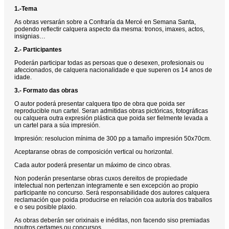
1.-Tema
As obras versarán sobre a Confraría da Mercé en Semana Santa,
podendo reflectir calquera aspecto da mesma: tronos, imaxes, actos,
insignias…
2.- Participantes
Poderán participar todas as persoas que o desexen, profesionais ou
afeccionados, de calquera nacionalidade e que superen os 14 anos de
idade.
3.- Formato das obras
O autor poderá presentar calquera tipo de obra que poida ser
reproducible nun cartel. Seran admitidas obras pictóricas, fotográficas
ou calquera outra expresión plástica que poida ser fielmente levada a
un cartel para a súa impresión.
Impresión: resolucion mínima de 300 pp a tamaño impresión 50x70cm.
Aceptaranse obras de composición vertical ou horizontal.
Cada autor poderá presentar un máximo de cinco obras.
Non poderán presentarse obras cuxos dereitos de propiedade
intelectual non pertenzan integramente e sen excepción ao propio
participante no concurso. Será responsabilidade dos autores calquera
reclamación que poida producirse en relación coa autoría dos traballos
e o seu posible plaxio.
As obras deberán ser orixinais e inéditas, non facendo siso premiadas
noutros certames ou concursos.