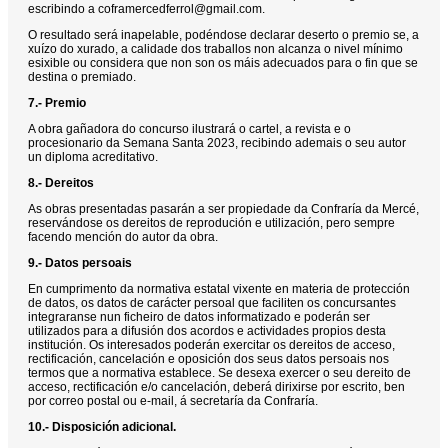
escribindo a coframercedferrol@gmail.com.
O resultado será inapelable, podéndose declarar deserto o premio se, a
xuízo do xurado, a calidade dos traballos non alcanza o nivel mínimo
esixible ou considera que non son os máis adecuados para o fin que se
destina o premiado.
7.- Premio
A obra gañadora do concurso ilustrará o cartel, a revista e o
procesionario da Semana Santa 2023, recibindo ademais o seu autor
un diploma acreditativo.
8.- Dereitos
As obras presentadas pasarán a ser propiedade da Confraría da Mercé,
reservándose os dereitos de reprodución e utilización, pero sempre
facendo mención do autor da obra.
9.- Datos persoais
En cumprimento da normativa estatal vixente en materia de protección
de datos, os datos de carácter persoal que faciliten os concursantes
integraranse nun ficheiro de datos informatizado e poderán ser
utilizados para a difusión dos acordos e actividades propios desta
institución. Os interesados poderán exercitar os dereitos de acceso,
rectificación, cancelación e oposición dos seus datos persoais nos
termos que a normativa establece. Se desexa exercer o seu dereito de
acceso, rectificación e/o cancelación, deberá dirixirse por escrito, ben
por correo postal ou e-mail, á secretaría da Confraría.
10.- Disposición adicional.