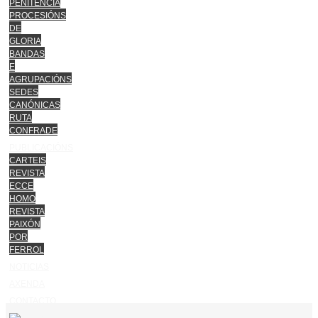
PENITENCIA
PROCESIÓNS
DE
GLORIA
BANDAS
E
AGRUPACIÓNS
SEDES
CANÓNICAS
RUTA
CONFRADE
PUBLICACIÓNS
CARTEIS
REVISTA
ECCE
HOMO
REVISTA
PAIXÓN
POR
FERROL
NOTICIAS
AXENDA
CONTACTO