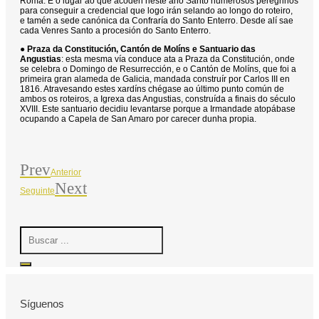
Roma. É o lugar ao que acoden neste ano Santo numerosos peregrinos
para conseguir a credencial que logo irán selando ao longo do roteiro,
e tamén a sede canónica da Confraría do Santo Enterro. Desde alí sae
cada Venres Santo a procesión do Santo Enterro.
●
Praza da Constitución, Cantón de Molíns e Santuario das
Angustias
: esta mesma vía conduce ata a Praza da Constitución, onde
se celebra o Domingo de Resurrección, e o Cantón de Molíns, que foi a
primeira gran alameda de Galicia, mandada construír por Carlos III en
1816. Atravesando estes xardíns chégase ao último punto común de
ambos os roteiros, a Igrexa das Angustias, construída a finais do século
XVIII. Este santuario decidiu levantarse porque a Irmandade atopábase
ocupando a Capela de San Amaro por carecer dunha propia.
Prev
Anterior
Next
Seguinte
Search
...
Síguenos