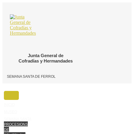
Ir
o
contido
Junta General de
Cofradías y Hermandades
SEMANA SANTA DE FERROL
INICIO
MUSEO
SEMANA SANTA
PROCESIONS
DE