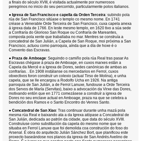
a finais do século XVIII, é visitada actualmente por numerosos
peregrinos no inicio do seu percorrido, particularmente polos italianos.
●
Igrexa de San Francisco e capella da Orden Terceira
: subindo pola
rúa de San Francisco sitúase o templo co mesmo nome. En 1741
créase a Venerable Orde Terceira de San Francisco, cuxa capela anexa
á igrexa data de 1766. En leste mesmo templo, en 1620 tivo a súa sede
a Confraría do Glorioso San Roque ou Confraría de Mareantes,
composta pola xente que traballaba no mar. Mentres se construía a
concatedral de San Julián, a Capela de San Roque, moi próxima a San
Francisco, actuou como parroquia, aínda que a día de hoxe é o
Convento das Escravas.
●
Praza de Amboage
: Seguindo o camiño pola rúa Real tras pasar As
Escravas chégase á praza de Amboage, en cuxos marxes están a
Capela da Mercé e a Igrexa de Dores, sedes canónicas de ambas as
confrarías. . En 1908 instálanse os mercedarios en Ferrol, cuxos
obxectivos foron construír un colexio (actual Tirso de Molina), e unha
capela, que se lle encargou a Rodolfo Ucha en 1926. Na antiga
parroquia de San Julián, a de Ferrol Lanuxe, fundouse a Orde Terceira
dos Servos de María (Servitas), baixo a advocación da Virxe das Dores,
motivando entón que en 1771 comezásese a construír a igrexa de
Dores no seu enclave actual en Amboage, praza na que se celebra a
bendición dos Ramos e o Santo Encontro do Venres Santo.
●
Concatedral de San Xiao
: Tras continuar durante unha mazá pola
mesma rúa Real e baixando ata a da Igrexa atópase a Concatedral de
San Julián, dedicada ao patrón da cidade, que data do século XVIII.
Construíuse como substitución da capela do mesmo nome que se
situaba en Ferrol Lanuxe que foi demolida coa construción do foso do
Arsenal. É obra do arquitecto Julián Sánchez Bort, que planificou este
proxecto baseándose nos planos da igrexa de San Andrés Avelino de