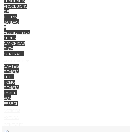
PENITENCIA
PROCESIÓNS
DE
GLORIA
BANDAS
E
AGRUPACIÓNS
SEDES
CANÓNICAS
RUTA
CONFRADE
PUBLICACIÓNS
CARTEIS
REVISTA
ECCE
HOMO
REVISTA
PAIXÓN
POR
FERROL
NOTICIAS
AXENDA
CONTACTO