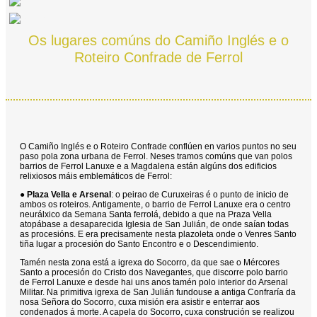
Os lugares comúns do Camiño Inglés e o
Roteiro Confrade de Ferrol
O Camiño Inglés e o Roteiro Confrade conflúen en varios puntos no seu
paso pola zona urbana de Ferrol. Neses tramos comúns que van polos
barrios de Ferrol Lanuxe e a Magdalena están algúns dos edificios
relixiosos máis emblemáticos de Ferrol:
●
Plaza Vella e Arsenal
: o peirao de Curuxeiras é o punto de inicio de
ambos os roteiros. Antigamente, o barrio de Ferrol Lanuxe era o centro
neurálxico da Semana Santa ferrolá, debido a que na Praza Vella
atopábase a desaparecida Iglesia de San Julián, de onde saían todas
as procesións. E era precisamente nesta plazoleta onde o Venres Santo
tiña lugar a procesión do Santo Encontro e o Descendimiento.
Tamén nesta zona está a igrexa do Socorro, da que sae o Mércores
Santo a procesión do Cristo dos Navegantes, que discorre polo barrio
de Ferrol Lanuxe e desde hai uns anos tamén polo interior do Arsenal
Militar. Na primitiva igrexa de San Julián fundouse a antiga Confraría da
nosa Señora do Socorro, cuxa misión era asistir e enterrar aos
condenados á morte. A capela do Socorro, cuxa construción se realizou