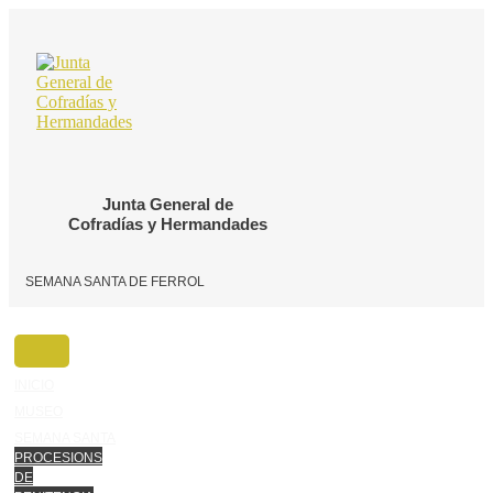
Ir
o
contido
Junta General de
Cofradías y Hermandades
SEMANA SANTA DE FERROL
INICIO
MUSEO
SEMANA SANTA
PROCESIONS
DE