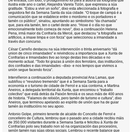
De entrada, con todo, o protagonismo foi para a autora da fotografía que
ilustra este ano o cartel, Alejandra Varela Tizón, que expresou a súa
gratitude. “Estou a vivir un soño”, dixo esta afeccionada á fotografía e
seguidora fiel da Semana Santa da súa cidade. “O toque de campá é a
comunicación que se establece entre o mordomo e os portadores e
tamén co público”, sinalou, apuntando ao simbolismo “da chamada”
que, para ela tamén, ten o cartel deste ano. “Hoxe é o día no que
emocionalmente todo comeza de novo”, dixo a continuación Helena
Pena, irmá maior da Confraría da Mercé, que destacou “a fotografía sen
artificios, a imaxe limpa e con forza” que seleccionou a irmandade a
través dun concurso.
César Carreño destacou na súa intervención o trinta aniversario “dá
union de cinco irmandades” e reivindicou a importancia que a Xunta de
Confrarías e Irmandades tivo ao longo destas tres décadas e no
momento actual. “Todo foi grazas á unión dos ferroláns, das institucións,
dos confrades e das irmandades –dixo- e nos tempos que vivimos a
unión segue facendo forza”.
Interviñeron a continuación a deputada provincial Ana Lamas, que
subliñou o “revulsivo tremendo” que é a Semana Santa para a
economía e o turismo de cidade de Ferrol e a súa contorna, e Martina
Aneiros, a delegada territorial da Xunta, que encomiou o “traballo
colectivo” que está detrás da Paixón ferrolá e os seus máis de 400 anos
de historia. “Falamos de relixión, pero tamén de turismo e cultura”, dixo
Aneiros, que terminou apelando ao espírito de unión que ha de guiar
tamén ás institucións no seu apoio.
Antonio Golpe, primeiro tenente de alcalde do Concello de Ferrol e
concelleiro de Cultura, lembrou que o pasado ano a cidade recibiu máis
de 350.000 visitantes durante a Semana Santa e felicitou á Xunta de
Confrarías polo seu traballo non só na organización das procesións,
senón tamén nas súas obras sociais. Lembrou o recente balance que