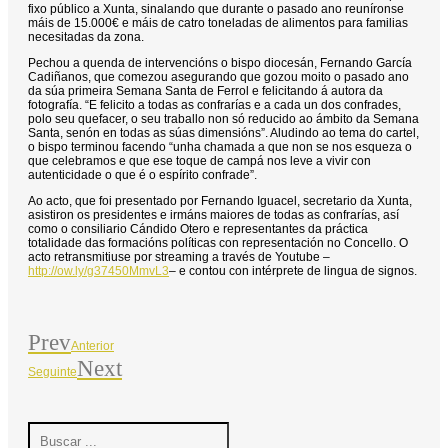
fixo público a Xunta, sinalando que durante o pasado ano reuníronse
máis de 15.000€ e máis de catro toneladas de alimentos para familias
necesitadas da zona.
Pechou a quenda de intervencións o bispo diocesán, Fernando García
Cadiñanos, que comezou asegurando que gozou moito o pasado ano
da súa primeira Semana Santa de Ferrol e felicitando á autora da
fotografía. “E felicito a todas as confrarías e a cada un dos confrades,
polo seu quefacer, o seu traballo non só reducido ao ámbito da Semana
Santa, senón en todas as súas dimensións”. Aludindo ao tema do cartel,
o bispo terminou facendo “unha chamada a que non se nos esqueza o
que celebramos e que ese toque de campá nos leve a vivir con
autenticidade o que é o espírito confrade”.
Ao acto, que foi presentado por Fernando Iguacel, secretario da Xunta,
asistiron os presidentes e irmáns maiores de todas as confrarías, así
como o consiliario Cándido Otero e representantes da práctica
totalidade das formacións políticas con representación no Concello. O
acto retransmitiuse por streaming a través de Youtube –
http://ow.ly/g37450MmvL3
– e contou con intérprete de lingua de signos.
Prev
Anterior
Next
Seguinte
Search
...