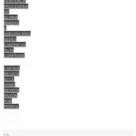
PENITENCIA
PROCESIÓNS
DE
GLORIA
BANDAS
E
AGRUPACIÓNS
SEDES
CANÓNICAS
RUTA
CONFRADE
PUBLICACIÓNS
CARTEIS
REVISTA
ECCE
HOMO
REVISTA
PAIXÓN
POR
FERROL
NOTICIAS
AXENDA
CONTACTO