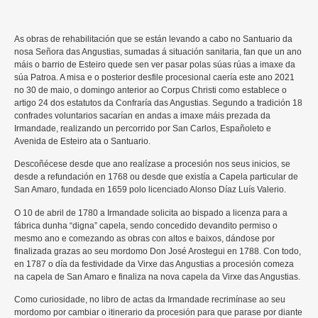
As obras de rehabilitación que se están levando a cabo no Santuario da
nosa Señora das Angustias, sumadas á situación sanitaria, fan que un ano
máis o barrio de Esteiro quede sen ver pasar polas súas rúas a imaxe da
súa Patroa. A misa e o posterior desfile procesional caería este ano 2021
no 30 de maio, o domingo anterior ao Corpus Christi como establece o
artigo 24 dos estatutos da Confraría das Angustias. Segundo a tradición 18
confrades voluntarios sacarían en andas a imaxe máis prezada da
Irmandade, realizando un percorrido por San Carlos, Españoleto e
Avenida de Esteiro ata o Santuario.
Descoñécese desde que ano realízase a procesión nos seus inicios, se
desde a refundación en 1768 ou desde que existía a Capela particular de
San Amaro, fundada en 1659 polo licenciado Alonso Díaz Luís Valerio.
O 10 de abril de 1780 a Irmandade solicita ao bispado a licenza para a
fábrica dunha “digna” capela, sendo concedido devandito permiso o
mesmo ano e comezando as obras con altos e baixos, dándose por
finalizada grazas ao seu mordomo Don José Arostegui en 1788. Con todo,
en 1787 o día da festividade da Virxe das Angustias a procesión comeza
na capela de San Amaro e finaliza na nova capela da Virxe das Angustias.
Como curiosidade, no libro de actas da Irmandade recrimínase ao seu
mordomo por cambiar o itinerario da procesión para que parase por diante