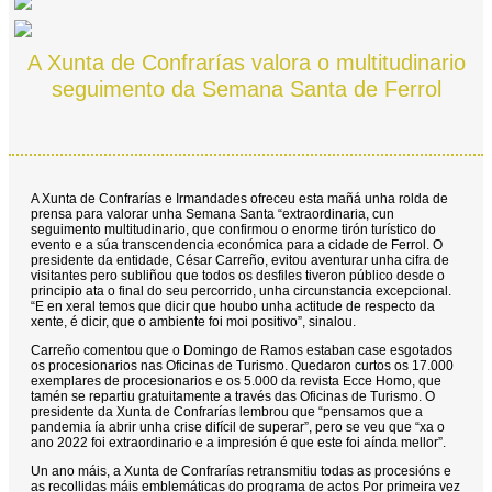
A Xunta de Confrarías valora o multitudinario
seguimento da Semana Santa de Ferrol
A Xunta de Confrarías e Irmandades ofreceu esta mañá unha rolda de
prensa para valorar unha Semana Santa “extraordinaria, cun
seguimento multitudinario, que confirmou o enorme tirón turístico do
evento e a súa transcendencia económica para a cidade de Ferrol. O
presidente da entidade, César Carreño, evitou aventurar unha cifra de
visitantes pero subliñou que todos os desfiles tiveron público desde o
principio ata o final do seu percorrido, unha circunstancia excepcional.
“E en xeral temos que dicir que houbo unha actitude de respecto da
xente, é dicir, que o ambiente foi moi positivo”, sinalou.
Carreño comentou que o Domingo de Ramos estaban case esgotados
os procesionarios nas Oficinas de Turismo. Quedaron curtos os 17.000
exemplares de procesionarios e os 5.000 da revista Ecce Homo, que
tamén se repartiu gratuitamente a través das Oficinas de Turismo. O
presidente da Xunta de Confrarías lembrou que “pensamos que a
pandemia ía abrir unha crise difícil de superar”, pero se veu que “xa o
ano 2022 foi extraordinario e a impresión é que este foi aínda mellor”.
Un ano máis, a Xunta de Confrarías retransmitiu todas as procesións e
as recollidas máis emblemáticas do programa de actos Por primeira vez