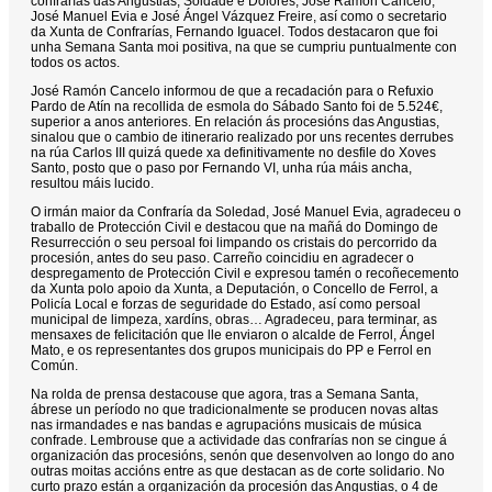
confrarías das Angustias, Soidade e Dolores, José Ramón Cancelo,
José Manuel Evia e José Ángel Vázquez Freire, así como o secretario
da Xunta de Confrarías, Fernando Iguacel. Todos destacaron que foi
unha Semana Santa moi positiva, na que se cumpriu puntualmente con
todos os actos.
José Ramón Cancelo informou de que a recadación para o Refuxio
Pardo de Atín na recollida de esmola do Sábado Santo foi de 5.524€,
superior a anos anteriores. En relación ás procesións das Angustias,
sinalou que o cambio de itinerario realizado por uns recentes derrubes
na rúa Carlos III quizá quede xa definitivamente no desfile do Xoves
Santo, posto que o paso por Fernando VI, unha rúa máis ancha,
resultou máis lucido.
O irmán maior da Confraría da Soledad, José Manuel Evia, agradeceu o
traballo de Protección Civil e destacou que na mañá do Domingo de
Resurrección o seu persoal foi limpando os cristais do percorrido da
procesión, antes do seu paso. Carreño coincidiu en agradecer o
despregamento de Protección Civil e expresou tamén o recoñecemento
da Xunta polo apoio da Xunta, a Deputación, o Concello de Ferrol, a
Policía Local e forzas de seguridade do Estado, así como persoal
municipal de limpeza, xardíns, obras… Agradeceu, para terminar, as
mensaxes de felicitación que lle enviaron o alcalde de Ferrol, Ángel
Mato, e os representantes dos grupos municipais do PP e Ferrol en
Común.
Na rolda de prensa destacouse que agora, tras a Semana Santa,
ábrese un período no que tradicionalmente se producen novas altas
nas irmandades e nas bandas e agrupacións musicais de música
confrade. Lembrouse que a actividade das confrarías non se cingue á
organización das procesións, senón que desenvolven ao longo do ano
outras moitas accións entre as que destacan as de corte solidario. No
curto prazo están a organización da procesión das Angustias, o 4 de