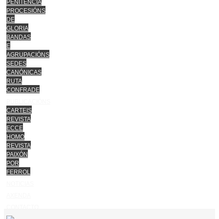
PENITENCIA
PROCESIÓNS
DE
GLORIA
BANDAS
E
AGRUPACIÓNS
SEDES
CANÓNICAS
RUTA
CONFRADE
PUBLICACIÓNS
CARTEIS
REVISTA
ECCE
HOMO
REVISTA
PAIXÓN
POR
FERROL
NOTICIAS
AXENDA
CONTACTO