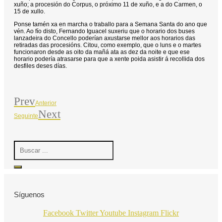
xuño; a procesión do Corpus, o próximo 11 de xuño, e a do Carmen, o
15 de xullo.
Ponse tamén xa en marcha o traballo para a Semana Santa do ano que
vén. Ao fío disto, Fernando Iguacel suxeriu que o horario dos buses
lanzadeira do Concello poderían axustarse mellor aos horarios das
retiradas das procesións. Citou, como exemplo, que o luns e o martes
funcionaron desde as oito da mañá ata as dez da noite e que ese
horario podería atrasarse para que a xente poida asistir á recollida dos
desfiles deses días.
Prev
Anterior
Next
Seguinte
Search
...
Síguenos
Facebook
Twitter
Youtube
Instagram
Flickr