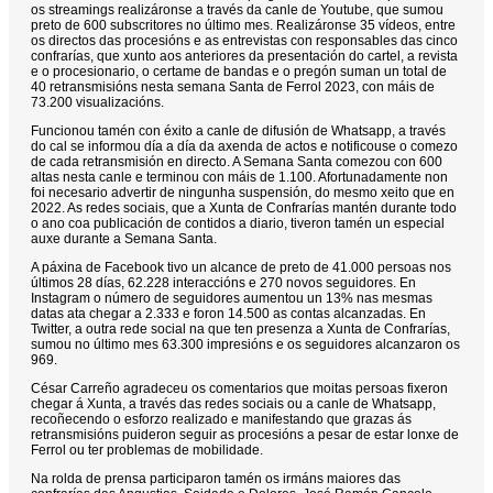
os streamings realizáronse a través da canle de Youtube, que sumou
preto de 600 subscritores no último mes. Realizáronse 35 vídeos, entre
os directos das procesións e as entrevistas con responsables das cinco
confrarías, que xunto aos anteriores da presentación do cartel, a revista
e o procesionario, o certame de bandas e o pregón suman un total de
40 retransmisións nesta semana Santa de Ferrol 2023, con máis de
73.200 visualizacións.
Funcionou tamén con éxito a canle de difusión de Whatsapp, a través
do cal se informou día a día da axenda de actos e notificouse o comezo
de cada retransmisión en directo. A Semana Santa comezou con 600
altas nesta canle e terminou con máis de 1.100. Afortunadamente non
foi necesario advertir de ningunha suspensión, do mesmo xeito que en
2022. As redes sociais, que a Xunta de Confrarías mantén durante todo
o ano coa publicación de contidos a diario, tiveron tamén un especial
auxe durante a Semana Santa.
A páxina de Facebook tivo un alcance de preto de 41.000 persoas nos
últimos 28 días, 62.228 interaccións e 270 novos seguidores. En
Instagram o número de seguidores aumentou un 13% nas mesmas
datas ata chegar a 2.333 e foron 14.500 as contas alcanzadas. En
Twitter, a outra rede social na que ten presenza a Xunta de Confrarías,
sumou no último mes 63.300 impresións e os seguidores alcanzaron os
969.
César Carreño agradeceu os comentarios que moitas persoas fixeron
chegar á Xunta, a través das redes sociais ou a canle de Whatsapp,
recoñecendo o esforzo realizado e manifestando que grazas ás
retransmisións puideron seguir as procesións a pesar de estar lonxe de
Ferrol ou ter problemas de mobilidade.
Na rolda de prensa participaron tamén os irmáns maiores das